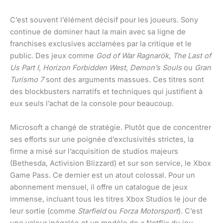
C’est souvent l’élément décisif pour les joueurs. Sony
continue de dominer haut la main avec sa ligne de
franchises exclusives acclamées par la critique et le
public. Des jeux comme
God of War Ragnarök
,
The Last of
Us Part I
,
Horizon Forbidden West
,
Demon’s Souls
ou
Gran
Turismo 7
sont des arguments massues. Ces titres sont
des blockbusters narratifs et techniques qui justifient à
eux seuls l’achat de la console pour beaucoup.
Microsoft a changé de stratégie. Plutôt que de concentrer
ses efforts sur une poignée d’exclusivités strictes, la
firme a misé sur l’acquisition de studios majeurs
(Bethesda, Activision Blizzard) et sur son service, le Xbox
Game Pass. Ce dernier est un atout colossal. Pour un
abonnement mensuel, il offre un catalogue de jeux
immense, incluant tous les titres Xbox Studios le jour de
leur sortie (comme
Starfield
ou
Forza Motorsport
). C’est
une valeur inégalée et un modèle de « Netflix du jeu