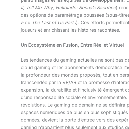
personnages et les équipes de développement
. 
II
,
Tell Me Why
,
Hellblade: Senua’s Sacrifice
) renc
des options de paramétrage poussées (sous-titres
5
ou
The Last of Us Part I
). Ces efforts permetten
joueurs et enrichissant les histoires racontées.
Un Écosystème en Fusion, Entre Réel et Virtuel
Les tendances du gaming actuelles ne sont pas des 
cloud gaming et les abonnements démocratise l’accè
la profondeur des mondes proposés, tout en perso
transcendée par la VR/AR et la promesse d’intera
expansion, la durabilité et l’inclusivité émerge
d’une responsabilité sociale et environnementale.
révolutions. Le gaming de demain ne se définira plu
espaces numériques de plus en plus sophistiqués e
données, devient la porte d’entrée vers des expérie
gaming n’appartient plus seulement aux studios géan