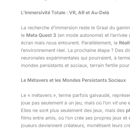
L’Immersivité Totale : VR, AR et Au-Delà
La recherche d’immersion reste le Graal du gami
le
Meta Quest 3
(en mode autonome) et l’arrivée d
écran mais nous entourent. Parallèlement, la
Réal
l’environnement réel. La prochaine étape ? Des di
neuronales expérimentales qui pourraient, à term
mondes persistants et sociaux, terrain fertile pou
Le Métavers et les Mondes Persistants Sociaux
Le « métavers », terme parfois galvaudé, représen
joue pas seulement à un jeu, mais où l’on
vit
une e
Elles ne sont plus seulement des jeux, mais des
p
films entre amis, où l’on crée ses propres jeux e
joueurs deviennent créateurs, monétisent leurs créa