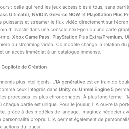
urs : celle qui rend les jeux accessibles à tous, sans barriè
ass Ultimate)
,
NVIDIA GeForce NOW
et
PlayStation Plus 
s puissants et streamer le flux vidéo directement sur l’écran
oin d’investir dans une console next-gen ou une carte gra
norme.
Xbox Game Pass
,
PlayStation Plus Extra/Premium
,
U
nière du streaming vidéo. Ce modèle change la relation du j
 et un accès immédiat à un catalogue immense.
u Copilote de Création
nnemis plus intelligents. L’
IA générative
est en train de boul
s comme ceux intégrés dans
Unity
ou
Unreal Engine 5
permet
si les processus les plus chronophages. À plus long terme, 
 chaque partie est unique. Pour le joueur, l’IA ouvre la por
nte
, grâce à des modèles de langage. Imaginez négocier av
 personnalité propre. L’IA permet également de personnalise
x actions du joueur.