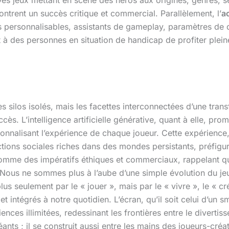
Des jeux mettant en scène des héros aux origines, genres, se
ontrent un succès critique et commercial. Parallèlement, l’
ac
 personnalisables, assistants de gameplay, paramètres de 
t à des personnes en situation de handicap de profiter plein
silos isolés, mais les facettes interconnectées d’une transf
s. L’intelligence artificielle générative, quant à elle, pro
nnalisant l’expérience de chaque joueur. Cette expérience,
ctions sociales riches dans des mondes persistants, préfigu
nt comme des impératifs éthiques et commerciaux, rappelant
 Nous ne sommes plus à l’aube d’une simple évolution du je
s seulement par le « jouer », mais par le « vivre », le « cré
t intégrés à notre quotidien. L’écran, qu’il soit celui d’un
nces illimitées, redessinant les frontières entre le divertis
ts ; il se construit aussi entre les mains des joueurs-créate