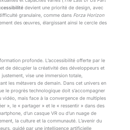
xualités et capacités variés (
The Last of Us Part
cessibilité
devient une priorité de design, avec
difficulté granulaire, comme dans
Forza Horizon
ement des œuvres, élargissant ainsi le cercle des
ormation profonde. L’accessibilité offerte par le
met de décupler la créativité des développeurs et
 justement, vise une immersion totale,
rant les métavers de demain. Dans cet univers en
 que le progrès technologique doit s’accompagner
u vidéo, mais face à la convergence de multiples
er », le « partager » et le « ressentir » dans des
 smartphone, d’un casque VR ou d’un nuage de
sement, la culture et la communauté. L’avenir du
urs, guidé par une intelligence artificielle