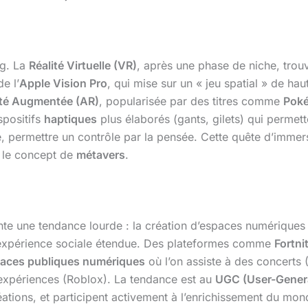
ng. La
Réalité Virtuelle (VR)
, après une phase de niche, tro
e l’
Apple Vision Pro
, qui mise sur un « jeu spatial » de hau
ité Augmentée (AR)
, popularisée par des titres comme
Pok
spositifs
haptiques
plus élaborés (gants, gilets) qui permette
e, permettre un contrôle par la pensée. Cette quête d’imme
r le concept de
métavers
.
te une tendance lourde : la création d’espaces numériques p
xpérience sociale étendue. Des plateformes comme
Fortni
laces publiques numériques
où l’on assiste à des concerts (
t expériences (Roblox). La tendance est au
UGC (User-Gener
tions, et participent activement à l’enrichissement du monde.