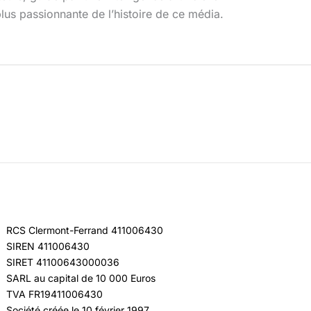
plus passionnante de l’histoire de ce média.
RCS Clermont-Ferrand 411006430
SIREN 411006430
SIRET 41100643000036
SARL au capital de 10 000 Euros
TVA FR19411006430
Société créée le 10 février 1997