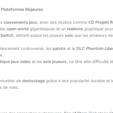
 Plateformes Majeures
es
classements jeux
, avec des studios comme
CD Projekt 
 des
open world
gigantesques et un
réalisme
graphique pouss
 Switch
, attirent autant les joueurs
solo
que les amateurs d
 lancement controversé, les
patchs
et le
DLC
Phantom Libe
e.
itique jeux vidéo
et les
avis joueurs
, ce titre allie difficult
ortunités de
destockage
grâce à leur popularité durable et 
s de vues.