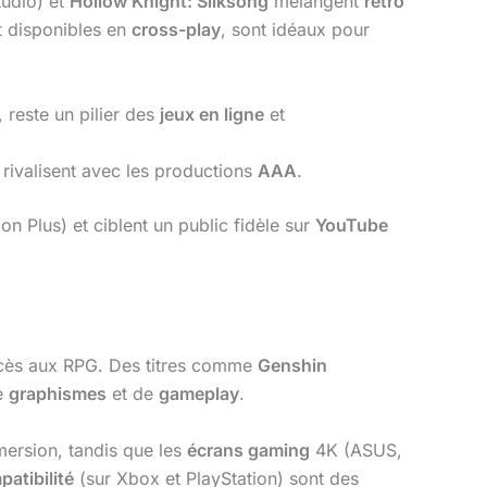
udio) et
Hollow Knight: Silksong
mélangent
rétro
t disponibles en
cross-play
, sont idéaux pour
, reste un pilier des
jeux en ligne
et
rivalisent avec les productions
AAA
.
 Plus) et ciblent un public fidèle sur
YouTube
cès aux RPG. Des titres comme
Genshin
e
graphismes
et de
gameplay
.
mersion, tandis que les
écrans gaming
4K (ASUS,
atibilité
(sur Xbox et PlayStation) sont des