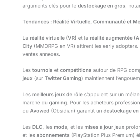
arguments clés pour le
destockage en gros
, not
Tendances : Réalité Virtuelle, Communauté et M
La
réalité virtuelle (VR)
et la
réalité augmentée (A
City
(MMORPG en VR) attirent les early adopters
ventes annexes.
Les
tournois
et
compétitions
autour de RPG compé
jeux
(sur
Twitter Gaming
) maintiennent l’engouem
Les
meilleurs jeux de rôle
s’appuient sur un mélan
marché du
gaming
. Pour les acheteurs professio
ou
Avowed
(Obsidian) garantit un
destockage en
Les
DLC
, les
mods
, et les
mises à jour jeux
prolon
et les
abonnements
(PlayStation Plus Premium) él