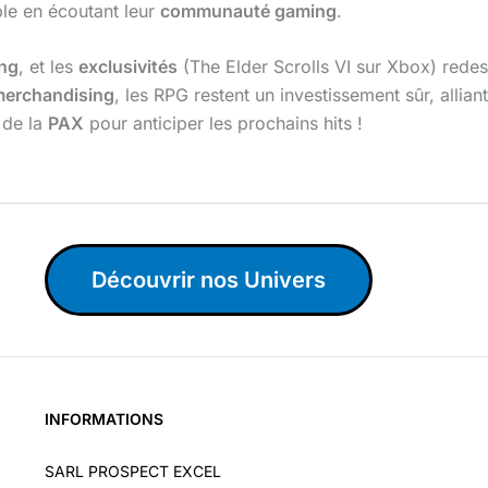
le en écoutant leur
communauté gaming
.
ng
, et les
exclusivités
(The Elder Scrolls VI sur Xbox) redess
erchandising
, les RPG restent un investissement sûr, allian
de la
PAX
pour anticiper les prochains hits !
Découvrir nos Univers
INFORMATIONS
SARL PROSPECT EXCEL