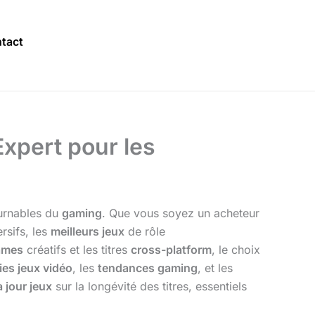
tact
Expert pour les
ournables du
gaming
. Que vous soyez un acheteur
rsifs, les
meilleurs jeux
de rôle
ames
créatifs et les titres
cross-platform
, le choix
ies jeux vidéo
, les
tendances gaming
, et les
 jour jeux
sur la longévité des titres, essentiels