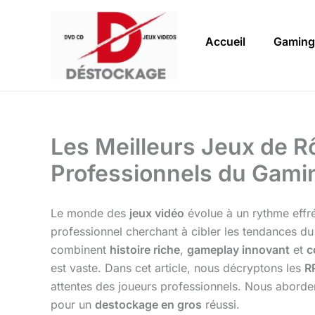
Aller
au
Accueil
Gaming
contenu
Les Meilleurs Jeux de Rô
Professionnels du Gami
Le monde des
jeux vidéo
évolue à un rythme effré
professionnel cherchant à cibler les tendances d
combinent
histoire riche
,
gameplay innovant
et
c
est vaste. Dans cet article, nous décryptons les
R
attentes des joueurs professionnels. Nous abord
pour un
destockage en gros
réussi.