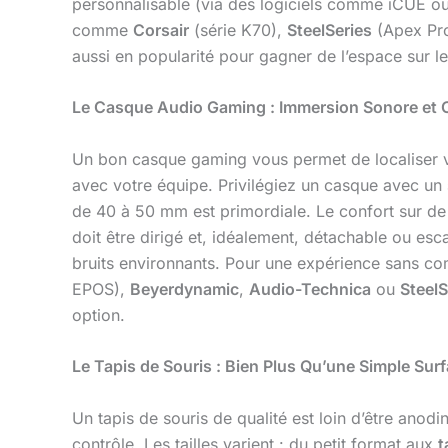
personnalisable (via des logiciels comme iCUE ou
comme
Corsair
(série K70),
SteelSeries
(Apex Pr
aussi en popularité pour gagner de l’espace sur l
Le Casque Audio Gaming : Immersion Sonore et 
Un bon casque gaming vous permet de localiser 
avec votre équipe. Privilégiez un casque avec un
de 40 à 50 mm est primordiale. Le confort sur de
doit être dirigé et, idéalement, détachable ou es
bruits environnants. Pour une expérience sans c
EPOS),
Beyerdynamic
,
Audio-Technica
ou
SteelS
option.
Le Tapis de Souris : Bien Plus Qu’une Simple Sur
Un tapis de souris de qualité est loin d’être anod
contrôle. Les tailles varient : du petit format aux
t