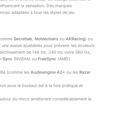
 influencent la sensation. Des marques
ces adaptées à tous les styles de jeu.
s comme
Secretlab
,
Noblechairs
ou
AKRacing
) ou
t une assise ajustables pour prévenir les douleurs.
fraîchissement de 144 Hz, 240 Hz voire 360 Hz,
G-Sync
(NVIDIA) ou
FreeSync
(AMD)
alité (comme les
Audioengine A2+
ou les
Razer
n sous le bureau) est à la fois pratique et
 autour du micro améliorent considérablement la