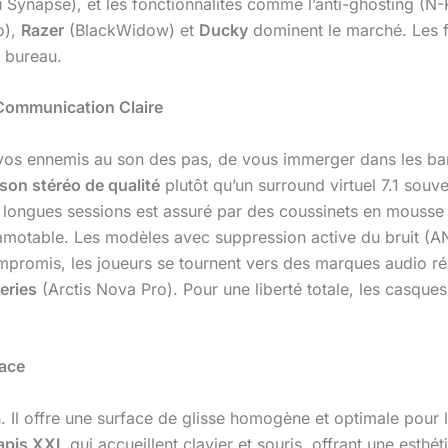
 Synapse), et les fonctionnalités comme l’anti-ghosting (N-
o),
Razer
(BlackWidow) et
Ducky
dominent le marché. Les 
e bureau.
Communication Claire
vos ennemis au son des pas, de vous immerger dans les b
son stéréo de qualité
plutôt qu’un surround virtuel 7.1 souv
 longues sessions est assuré par des coussinets en mousse 
camotable. Les modèles avec suppression active du bruit (A
ompromis, les joueurs se tournent vers des marques audio
eries
(Arctis Nova Pro). Pour une liberté totale, les casques
face
in. Il offre une surface de glisse homogène et optimale pour
apis XXL
qui accueillent clavier et souris, offrant une esthé