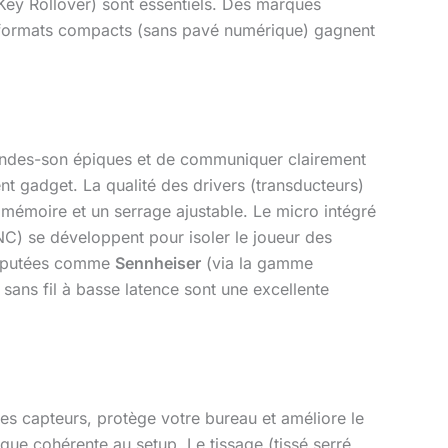
Key Rollover) sont essentiels. Des marques
formats compacts (sans pavé numérique) gagnent
andes-son épiques et de communiquer clairement
ent gadget. La qualité des drivers (transducteurs)
mémoire et un serrage ajustable. Le micro intégré
NC) se développent pour isoler le joueur des
 réputées comme
Sennheiser
(via la gamme
 sans fil à basse latence sont une excellente
 les capteurs, protège votre bureau et améliore le
tique cohérente au setup. Le tissage (tissé serré