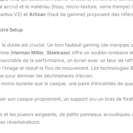
e accru) et le matériau (tissu, micro-texture, verre trempé)
antus V2) et
Artisan
(haut de gamme) proposent des référen
otre Setup
r la durée est crucial. Un bon fauteuil gaming (de marque
amme (
Herman Miller
,
Steelcase
) offre un soutien lombaire e
issociable de la performance, un écran avec un taux de ra
e l’image et réduit le flou de mouvement. Les technologies
ue pour éliminer les déchirements d’écran.
moins isolante que le casque, une paire d’enceintes de qu
er son casque proprement, un support (ou un bras de fixatio
s et les joueurs exigeants, de petits panneaux acoustiques
les réverbérations.