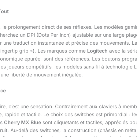
Tout
PC, le prolongement direct de ses réflexes. Les modèles gamin
echerchez un DPI (Dots Per Inch) ajustable sur une large pl
ur une traduction instantanée et précise des mouvements. La
« fingertip grip »). Les marques comme
Logitech
avec la série
onomique épurée, sont des références. Les boutons program
les joueurs compétitifs, les modèles sans fil à technologi
nt une liberté de mouvement inégalée.
nce
ire, c’est une sensation. Contrairement aux claviers à me
, rapide et tactile. Le choix des switches est primordial : l
es
Cherry MX Blue
sont cliquetants et tactiles, appréciés pou
t. Au-delà des switches, la construction (châssis en métal p