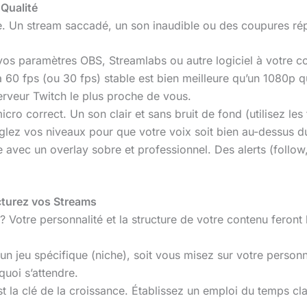
 Qualité
ue. Un stream saccadé, un son inaudible ou des coupures ré
s paramètres OBS, Streamlabs ou autre logiciel à votre conn
à 60 fps (ou 30 fps) stable est bien meilleure qu’un 1080p q
rveur Twitch le plus proche de vous.
cro correct. Un son clair et sans bruit de fond (utilisez les
églez vos niveaux pour que votre voix soit bien au-dessus d
 avec un overlay sobre et professionnel. Des alerts (follow,
ucturez vos Streams
 Votre personnalité et la structure de votre contenu feront 
un jeu spécifique (niche), soit vous misez sur votre person
quoi s’attendre.
st la clé de la croissance. Établissez un emploi du temps c