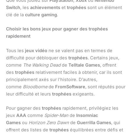
Que vous jouiez sur
PlayStation
,
Xbox
ou
Nintendo
Switch
, les
achievements
et
trophées
sont un élément
clé de la
culture gaming
.
Choisir les bons jeux pour gagner des trophées
rapidement
Tous les
jeux vidéo
ne se valent pas en termes de
difficulté pour débloquer des
trophées
. Certains jeux,
comme
The Walking Dead
de
Telltale Games
, offrent
des
trophées
relativement faciles à obtenir, car ils sont
principalement axés sur l’histoire. D’autres,
comme
Bloodborne
de
FromSoftware
, sont réputés pour
leur difficulté et leurs
trophées
exigeants.
Pour gagner des
trophées
rapidement, privilégiez les
jeux
AAA
comme
Spider-Man
de
Insomniac
Games
ou
Horizon Zero Dawn
de
Guerrilla Games
, qui
offrent des listes de
trophées
équilibrées entre défis et