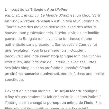
L’impact de sa
Trilogie d’Apu
(
Pather
Panchali
,
L’Invaincu
,
Le Monde d’Apu
) est un choc. Sorti
en 1955,
« Pather Panchali »
est un film révolutionnaire.
Tourné avec des moyens dérisoires, avec des acteurs
souvent non professionnels, il peint la vie d’une famille
pauvre du Bengale rural avec une tendresse et une
authenticité sans précédent. Son succès à Cannes fut
une révélation. Pour la première fois, l’Occident
découvrait une
Inde cinématographique
loin des clichés
exotiques, une Inde vue de l’intérieur, avec ses luttes,
ses joies simples et sa profonde humanité. C’était
un
cinéma humaniste universel
, enraciné dans une réalité
spécifique.
L’expert en cinéma mondial,
Dr. Arjun Mehta
, souligne :
« Ray n’a pas seulement fait connaître le cinéma indien à
l’étranger ; il a
changé la perception même de l’Inde
. Ses
films étaient des fenêtres ouvertes sur la société