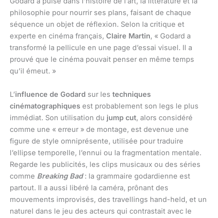
Godard a puisé dans l’histoire de l’art, la littérature et la
philosophie pour nourrir ses plans, faisant de chaque
séquence un objet de réflexion. Selon la critique et
experte en cinéma français,
Claire Martin
, « Godard a
transformé la pellicule en une page d’essai visuel. Il a
prouvé que le cinéma pouvait penser en même temps
qu’il émeut. »
L’
influence de Godard
sur les
techniques
cinématographiques
est probablement son legs le plus
immédiat. Son utilisation du
jump cut
, alors considéré
comme une « erreur » de montage, est devenue une
figure de style omniprésente, utilisée pour traduire
l’ellipse temporelle, l’ennui ou la fragmentation mentale.
Regarde les publicités, les clips musicaux ou des séries
comme
Breaking Bad
: la grammaire godardienne est
partout. Il a aussi libéré la caméra, prônant des
mouvements improvisés, des travellings hand-held, et un
naturel dans le jeu des acteurs qui contrastait avec le