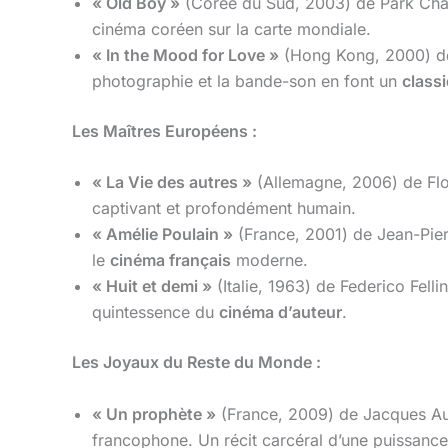
« Old Boy »
(Corée du Sud, 2003) de Park Chan-
cinéma coréen sur la carte mondiale.
« In the Mood for Love »
(Hong Kong, 2000) de 
photographie et la bande-son en font un
class
Les Maîtres Européens :
« La Vie des autres »
(Allemagne, 2006) de Flor
captivant et profondément humain.
« Amélie Poulain »
(France, 2001) de Jean-Pier
le
cinéma français
moderne.
« Huit et demi »
(Italie, 1963) de Federico Felli
quintessence du
cinéma d’auteur
.
Les Joyaux du Reste du Monde :
« Un prophète »
(France, 2009) de Jacques Audi
francophone. Un récit carcéral d’une puissance