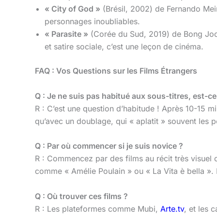
« City of God »
(Brésil, 2002) de Fernando Meire
personnages inoubliables.
« Parasite »
(Corée du Sud, 2019) de Bong Joo
et satire sociale, c’est une leçon de cinéma.
FAQ : Vos Questions sur les Films Étrangers
Q : Je ne suis pas habitué aux sous-titres, est-c
R : C’est une question d’habitude ! Après 10-15 m
qu’avec un doublage, qui « aplatit » souvent les 
Q : Par où commencer si je suis novice ?
R : Commencez par des films au récit très visue
comme « Amélie Poulain » ou « La Vita è bella ». É
Q : Où trouver ces films ?
R : Les plateformes comme Mubi,
Arte.tv
, et les