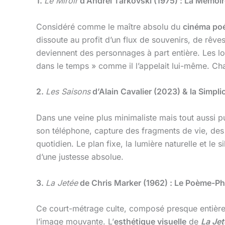
1.
Le Miroir
d’Andreï Tarkovski (1975) : La Mémoi
Considéré comme le maître absolu du
cinéma po
dissoute au profit d’un flux de souvenirs, de rêve
deviennent des personnages à part entière. Les l
dans le temps » comme il l’appelait lui-même. Cha
2.
Les Saisons
d’Alain Cavalier (2023) & la Simpl
Dans une veine plus minimaliste mais tout aussi pu
son téléphone, capture des fragments de vie, des 
quotidien. Le plan fixe, la lumière naturelle et le
d’une justesse absolue.
3.
La Jetée
de Chris Marker (1962) : Le Poème-P
Ce court-métrage culte, composé presque entière
l’image mouvante. L’
esthétique visuelle
de
La Jet