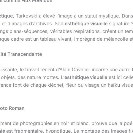
re comme Flux Poétique
étique
, Tarkovski a élevé l’image à un statut mystique. Dan
s et d’images d’archives. Son
esthétique visuelle
signature ?
ongs plans-séquences, véritables respirations, créent un t
que cadre est un tableau vivant, imprégné de mélancolie et d
icité Transcendante
issante, le travail récent d’Alain Cavalier incarne une autr
objets, des nature mortes. L’
esthétique visuelle
est ici cell
 silence font de chaque déchet, fleur ou visage un haïku visu
hoto Roman
ment de photographies en noir et blanc, prouve que la poé
ée
est fragmentaire, hypnotique. Le montage des images fi