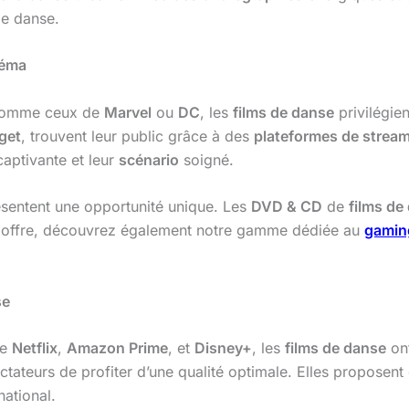
de danse.
néma
comme ceux de
Marvel
ou
DC
, les
films de danse
privilégie
get
, trouvent leur public grâce à des
plateformes de strea
aptivante et leur
scénario
soigné.
sentent une opportunité unique. Les
DVD & CD
de
films de
re offre, découvrez également notre gamme dédiée au
gaming
se
e
Netflix
,
Amazon Prime
, et
Disney+
, les
films de danse
ont
ctateurs de profiter d’une qualité optimale. Elles proposen
national.