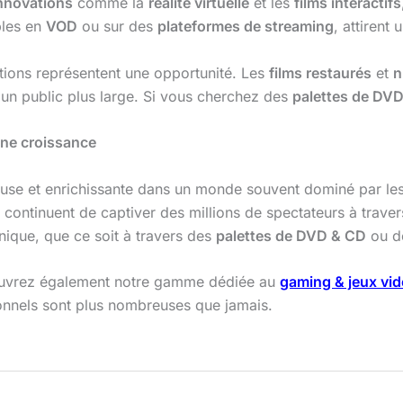
nnovations
comme la
réalité virtuelle
et les
films interactifs
bles en
VOD
ou sur des
plateformes de streaming
, attirent
tions représentent une opportunité. Les
films restaurés
et
n
t un public plus large. Si vous cherchez des
palettes de DV
ine croissance
ieuse et enrichissante dans un monde souvent dominé par le
, continuent de captiver des millions de spectateurs à trave
nique, que ce soit à travers des
palettes de DVD & CD
ou de
uvrez également notre gamme dédiée au
gaming & jeux vi
ionnels sont plus nombreuses que jamais.