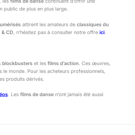
, les
films de danse
continuent d’offrir une
 un public de plus en plus large.
umérisés
attirent les amateurs de
classiques du
D & CD
, n’hésitez pas à consulter notre offre
ici
.
s
blockbusters
et les
films d’action
. Ces œuvres,
rs le monde. Pour les acheteurs professionnels,
s produits dérivés.
déos
. Les
films de danse
n’ont jamais été aussi