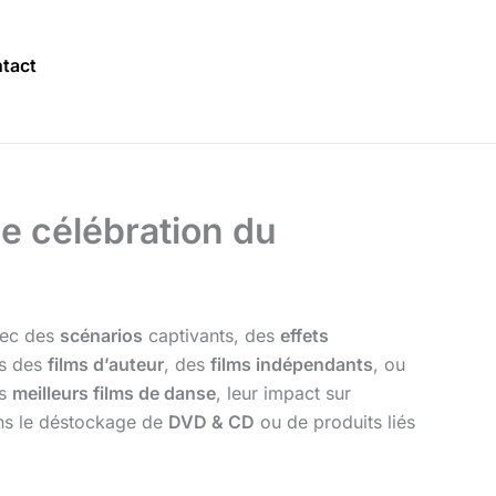
tact
ne célébration du
vec des
scénarios
captivants, des
effets
rs des
films d’auteur
, des
films indépendants
, ou
es
meilleurs films de danse
, leur impact sur
dans le déstockage de
DVD & CD
ou de produits liés