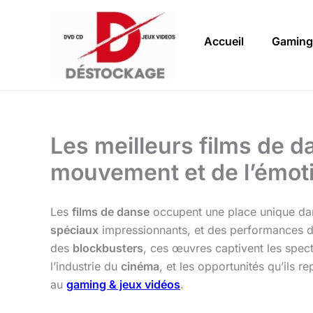
Aller
au
Accueil
Gaming
contenu
Les meilleurs films de d
mouvement et de l’émot
Les
films de danse
occupent une place unique dan
spéciaux
impressionnants, et des performances d
des
blockbusters
, ces œuvres captivent les spect
l’industrie du
cinéma
, et les opportunités qu’ils 
au
gaming & jeux vidéos
.