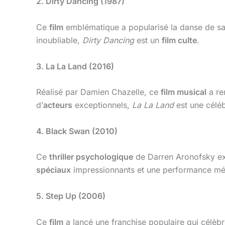
2. Dirty Dancing (1987)
Ce
film
emblématique a popularisé la danse de sal
inoubliable,
Dirty Dancing
est un
film culte
.
3. La La Land (2016)
Réalisé par Damien Chazelle, ce
film musical
a re
d’
acteurs
exceptionnels,
La La Land
est une céléb
4. Black Swan (2010)
Ce
thriller psychologique
de Darren Aronofsky expl
spéciaux
impressionnants et une performance mé
5. Step Up (2006)
Ce
film
a lancé une franchise populaire qui célèb