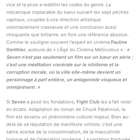
vice et la pluie a redéfini les codes du genre. La
mécanique implacable du tueur suivant les sept péchés
capitaux, couplée à une direction artistique
volontairement crasseuse et une conclusion aussi
choquante que brillante, en font une référence absolue.
Comme le souligne souvent l’expert en cinéma
Pauline
Gonthier
, auteure de « L’Âge du Cinéma Méticuleux » :
«
Seven n’est pas seulement un film sur un tueur en série ;
c’est une méditation viscérale sur le nihilisme et la
corruption morale, où la ville elle-même devient un
personnage à part entière, un antagoniste visqueux et
omniprésent. »
Si
Seven
a posé les fondations,
Fight Club
les a fait voler
en éclats. Adaptation du roman de Chuck Palahniuk, le
film est devenu un phénomène culturel majeur. Bien au-
delà de sa réputation de manifeste viriliste, c’est une
satire acerbe de la consommation, de la masculinité
toxique et de l’aliénation moderne. La narration fracturée,