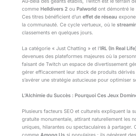
Au-delà des géants établis, Twitch est le terrain 
comme
Helldivers 2
ou
Palworld
ont démontré le 
Ces titres bénéficient d’un
effet de réseau
exponent
la communauté. Ce cycle vertueux, où le
streami
classements en quelques jours.
La catégorie « Just Chatting » et l’
IRL (In Real Life
devenues des plateformes majeures où la personna
faisant de Twitch un espace de divertissement gén
gérer efficacement leur stock de produits dérivés
s’avérer une stratégie astucieuse pour optimiser s
L’Alchimie du Succès : Pourquoi Ces Jeux Domine
Plusieurs facteurs SEO et culturels expliquent la 
gratuite monumentale, attirant naturellement les
uniques, hilarantes ou spectaculaires à partager.
comme
Among Us
si populaires : ils génèrent d