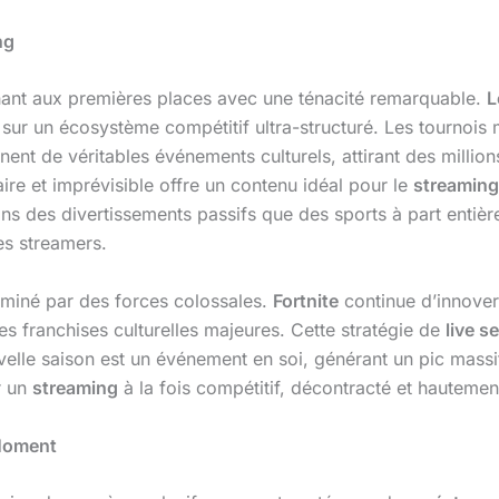
ng
chant aux premières places avec une ténacité remarquable.
L
 sur un écosystème compétitif ultra-structuré. Les tournoi
nt de véritables événements culturels, attirant des million
re et imprévisible offre un contenu idéal pour le
streaming
ns des divertissements passifs que des sports à part entière
es streamers.
miné par des forces colossales.
Fortnite
continue d’innover
es franchises culturelles majeures. Cette stratégie de
live s
elle saison est un événement en soi, générant un pic mass
ur un
streaming
à la fois compétitif, décontracté et hautement
Moment