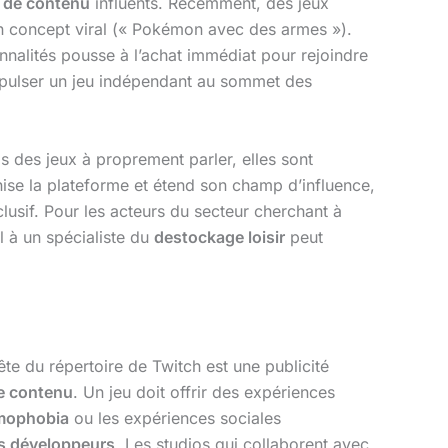
 de contenu
influents. Récemment, des jeux
n concept viral (« Pokémon avec des armes »).
nnalités pousse à l’achat immédiat pour rejoindre
opulser un jeu indépendant au sommet des
s des jeux à proprement parler, elles sont
ise la plateforme et étend son champ d’influence,
lusif. Pour les acteurs du secteur cherchant à
l à un spécialiste du
destockage loisir
peut
tête du répertoire de Twitch est une publicité
de contenu
. Un jeu doit offrir des expériences
mophobia
ou les expériences sociales
es développeurs
. Les studios qui collaborent avec