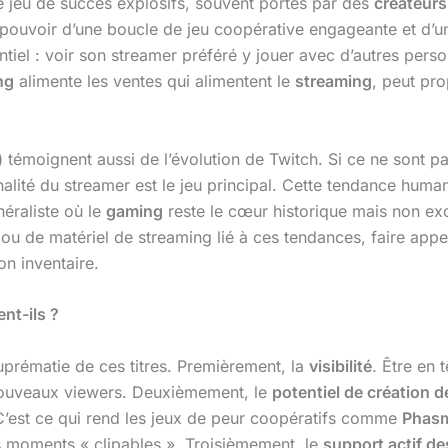
de jeu de succès explosifs, souvent portés par des
créateurs
pouvoir d’une boucle de jeu coopérative engageante et d’u
iel : voir son streamer préféré y jouer avec d’autres perso
ng
alimente les ventes qui alimentent le
streaming
, peut pr
)
témoignent aussi de l’évolution de Twitch. Si ce ne sont pa
lité du streamer est le jeu principal. Cette tendance human
éraliste où le
gaming
reste le cœur historique mais non exc
 ou de matériel de streaming lié à ces tendances, faire appe
on inventaire.
nt-ils ?
suprématie de ces titres. Premièrement, la
visibilité
. Être en 
 nouveaux viewers. Deuxièmement, le
potentiel de création 
 C’est ce qui rend les jeux de peur coopératifs comme
Phas
es moments « clipables ». Troisièmement, le
support actif d