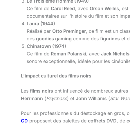
Le Troisième Homme (1949)
Ce film de
Carol Reed
, avec
Orson Welles
, es
documentaires sur l’histoire du film et son impa
Laura (1944)
Réalisé par
Otto Preminger
, ce film est un cla
des
goodies gaming
comme des
figurines
et 
Chinatown (1974)
Ce film de
Roman Polanski
, avec
Jack Nichol
sonore exceptionnelle, idéale pour les cinéphil
L’impact culturel des films noirs
Les
films noirs
ont influencé de nombreux autres
Herrmann
(
Psychose
) et
John Williams
(
Star War
Pour les professionnels du déstockage en gros, 
CD
proposent des palettes de
coffrets DVD
, de
c