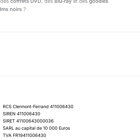
c des
coffrets DVD
, des
Blu-ray
et des
goodies
ilms noirs
?
RCS Clermont-Ferrand 411006430
SIREN 411006430
SIRET 41100643000036
SARL au capital de 10 000 Euros
TVA FR19411006430