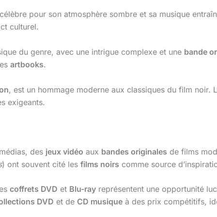
t célèbre pour son atmosphère sombre et sa musique entraî
ct culturel.
ssique du genre, avec une intrigue complexe et une
bande or
des
artbooks
.
son
, est un hommage moderne aux classiques du film noir. 
es exigeants.
 médias, des
jeux vidéo
aux
bandes originales
de films mo
s
) ont souvent cité les
films noirs
comme source d’inspirati
ces
coffrets DVD
et
Blu-ray
représentent une opportunité l
ollections DVD
et de
CD musique
à des prix compétitifs, i