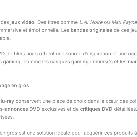
e des
jeux vidéo
. Des titres comme
L.A. Noire
ou
Max Payne
 immersive et émotionnelle. Les
bandes originales
de ces jeu
able.
VD
de films noirs offrent une source d’inspiration et une o
s gaming
, comme les
casques gaming
immersifs et les
man
ckage en gros
lu-ray
conservent une place de choix dans le cœur des col
s-annonces DVD
exclusives et de
critiques DVD
détaillées
risées.
n gros est une solution idéale pour acquérir ces produits à