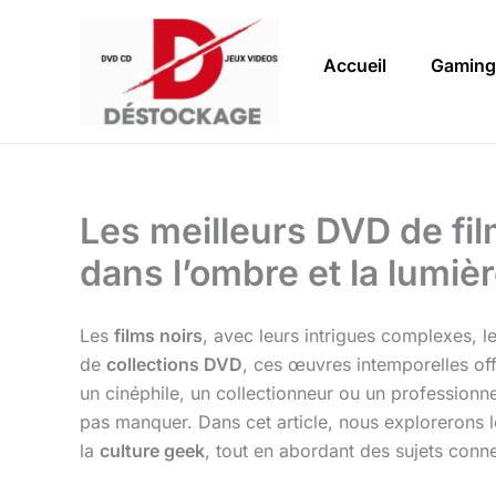
Aller
au
Accueil
Gaming
contenu
Les meilleurs DVD de fil
dans l’ombre et la lumiè
Les
films noirs
, avec leurs intrigues complexes, 
de
collections DVD
, ces œuvres intemporelles off
un cinéphile, un collectionneur ou un professionn
pas manquer. Dans cet article, nous explorerons l
la
culture geek
, tout en abordant des sujets co