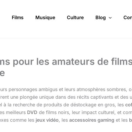
Films
Musique
Culture
Blog
Con
ms pour les amateurs de film
re
leurs personnages ambigus et leurs atmosphères sombres, on
rent une plongée unique dans des récits captivants et des 
el à la recherche de produits de déstockage en gros, les
co
es meilleurs
DVD
de films noirs, leur impact culturel, et com
nnexes comme les
jeux vidéo
, les
accessoires gaming
et les
b