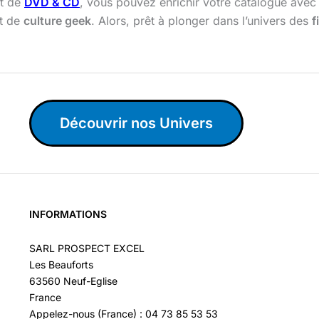
t de
DVD & CD
, vous pouvez enrichir votre catalogue ave
t de
culture geek
. Alors, prêt à plonger dans l’univers des
f
Découvrir nos Univers
INFORMATIONS
SARL PROSPECT EXCEL
Les Beauforts
63560 Neuf-Eglise
France
Appelez-nous (France) : 04 73 85 53 53