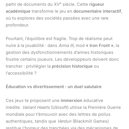
partir de documents du XVᵉ siècle. Cette
rigueur
académique
transforme le jeu en
documentaire interactif
,
où tu explores des sociétés passées avec une rare
profondeur.
Pourtant, l’équilibre est fragile. Trop de réalisme peut
nuire à la jouabilité : dans
Arma III
, mod
« Iron Front »
, la
gestion des dysfonctionnements d’armes historiques
frustre certains joueurs. Les développeurs doivent donc
trancher : privilégier la
précision historique
ou
l’accessibilité ?
Éducation vs divertissement : un duel salutaire
Ces jeux te proposent une
immersion
éducative
inédite.
Valiant Hearts
(Ubisoft) utilise la Première Guerre
mondiale pour t’émouvoir avec des lettres de poilus
authentiques, tandis que
Verdun
(Blackmill Games)
restitue l’horreur des tranchées via des mécanismes de