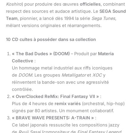
Koshiro
) pour produire des œuvres
officielles
, combinant
respect des sources et audace artistique. Le
SEGA Sound
Team
, pionnier, a lancé dès 1994 la série
Sega Tunes
,
mêlant versions originales et réarrangements.
10 CD cultes à posséder dans sa collection
« The Bad Dudes » (DOOM)
– Produit par
Materia
Collective
:
Un hommage metal industriel aux riffs iconiques
de
DOOM
. Les groupes
Metalligator
et
XOC
y
réinventent la bande-son avec une agressivité
contrôlée.
« OverClocked ReMix: Final Fantasy VII »
:
Plus de 4 heures de
remix variés
(orchestral, hip-hop)
signés par 80 artistes. Un monument collaboratif.
« BRAVE WAVE PRESENTS: A-TRAIN »
:
Ce label japonais ressuscite les compositions jazzy
de
Ryuji Sasai
(compositeur de
Final Fantasy Legend