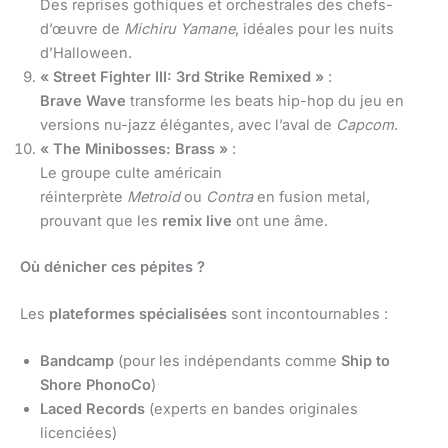
Des reprises gothiques et orchestrales des chefs-
d’œuvre de
Michiru Yamane
, idéales pour les nuits
d’Halloween.
« Street Fighter III: 3rd Strike Remixed »
:
Brave Wave
transforme les beats hip-hop du jeu en
versions nu-jazz élégantes, avec l’aval de
Capcom
.
« The Minibosses: Brass »
:
Le groupe culte américain
réinterprète
Metroid
ou
Contra
en fusion metal,
prouvant que les
remix live
ont une âme.
Où dénicher ces pépites ?
Les
plateformes spécialisées
sont incontournables :
Bandcamp
(pour les indépendants comme
Ship to
Shore PhonoCo
)
Laced Records
(experts en bandes originales
licenciées)