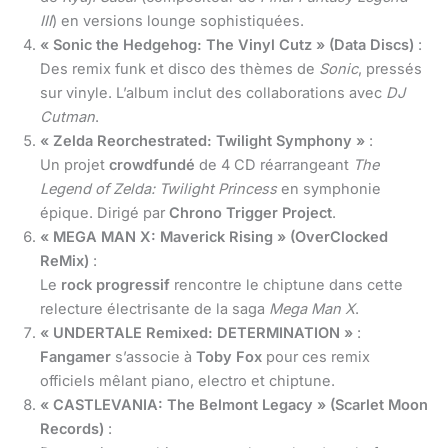
III
) en versions lounge sophistiquées.
« Sonic the Hedgehog: The Vinyl Cutz » (Data Discs)
:
Des remix funk et disco des thèmes de
Sonic
, pressés
sur vinyle. L’album inclut des collaborations avec
DJ
Cutman
.
« Zelda Reorchestrated: Twilight Symphony »
:
Un projet
crowdfundé
de 4 CD réarrangeant
The
Legend of Zelda: Twilight Princess
en symphonie
épique. Dirigé par
Chrono Trigger Project
.
« MEGA MAN X: Maverick Rising » (OverClocked
ReMix)
:
Le
rock progressif
rencontre le chiptune dans cette
relecture électrisante de la saga
Mega Man X
.
« UNDERTALE Remixed: DETERMINATION »
:
Fangamer
s’associe à
Toby Fox
pour ces remix
officiels mêlant piano, electro et chiptune.
« CASTLEVANIA: The Belmont Legacy » (Scarlet Moon
Records)
: