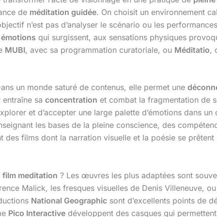
éance de
méditation guidée
. On choisit un environnement cal
bjectif n’est pas d’analyser le scénario ou les performance
x
émotions
qui surgissent, aux sensations physiques provoqu
me
MUBI
, avec sa programmation curatoriale, ou
Méditatio
,
 Dans un monde saturé de contenus, elle permet une
déconn
r entraîne sa
concentration
et combat la fragmentation de so
explorer et d’accepter une large palette d’émotions dans un
seignant les bases de la pleine conscience, des compétenc
 des films dont la narration visuelle et la poésie se prêten
e
film meditation
? Les œuvres les plus adaptées sont souvent
Terrence Malick, les fresques visuelles de Denis Villeneuve,
oductions
National Geographic
sont d’excellents points de d
mme
Pico Interactive
développent des casques qui permetten