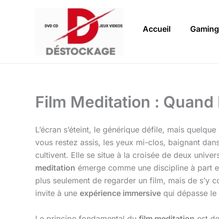
Aller
au
Accueil
Gaming
contenu
Film Meditation : Quand
L’écran s’éteint, le générique défile, mais quelque
vous restez assis, les yeux mi-clos, baignant dans
cultivent. Elle se situe à la croisée de deux univers
meditation
émerge comme une discipline à part en
plus seulement de regarder un film, mais de s’y c
invite à une
expérience immersive
qui dépasse le
Le principe fondamental du
film meditation
est de