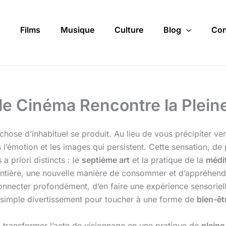
Films
Musique
Culture
Blog
Con
 le Cinéma Rencontre la Plei
 chose d’inhabituel se produit. Au lieu de vous précipiter ve
 l’émotion et les images qui persistent. Cette sensation, de 
 a priori distincts : le
septième art
et la pratique de la
médi
tière, une nouvelle manière de consommer et d’appréhender
onnecter profondément, d’en faire une expérience sensoriell
 simple divertissement pour toucher à une forme de
bien-êt
 transformer l’acte de visionnage en une pratique de
pleine