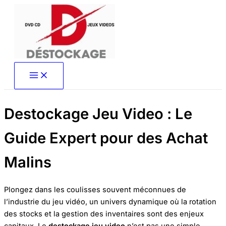
Aller
au
contenu
Destockage Jeu Video : Le
Guide Expert pour des Achat
Malins
Plongez dans les coulisses souvent méconnues de
l’industrie du jeu vidéo, un univers dynamique où la rotation
des stocks et la gestion des inventaires sont des enjeux
capitaux. Le
destockage jeu video
n’est pas une simple