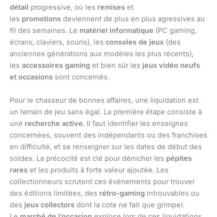
détail
progressive, où les
remises
et
les
promotions
deviennent de plus en plus agressives au
fil des semaines. Le
matériel informatique
(PC gaming,
écrans, claviers, souris), les
consoles de jeux
(des
anciennes générations aux modèles les plus récents),
les
accessoires gaming
et bien sûr les
jeux vidéo neufs
et occasions
sont concernés.
Pour le chasseur de bonnes affaires, une liquidation est
un terrain de jeu sans égal. La première étape consiste à
une
recherche active
. Il faut identifier les enseignes
concernées, souvent des indépendants ou des franchises
en difficulté, et se renseigner sur les dates de début des
soldes. La précocité est clé pour dénicher les
pépites
rares
et les produits à forte valeur ajoutée. Les
collectionneurs scrutent ces événements pour trouver
des éditions limitées, des
rétro-gaming
introuvables ou
des
jeux collectors
dont la cote ne fait que grimper.
Le
marché de l’occasion
explose lors de ces liquidations,