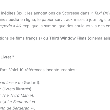
 inédites (ex. : les annotations de Scorsese dans
« Taxi Dri
res audio
en ligne, le papier survit aux mises à jour logicie
speria »
4K explique la symbolique des couleurs via des en
tions de films français) ou
Third Window Films
(cinéma asiat
 Livret ?
’art. Voici 10 références incontournables :
eathless »
de Godard).
(livrets illustrés).
« The Third Man »
).
 (
« Le Samouraï »
).
ano de Bergerac »
).