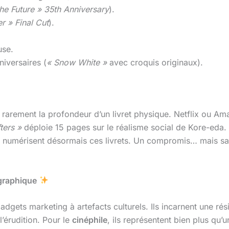
the Future » 35th Anniversary
).
r » Final Cut
).
use.
niversaires (
« Snow White »
avec croquis originaux).
s rarement la profondeur d’un livret physique. Netflix ou A
ters »
déploie 15 pages sur le réalisme social de Kore-eda. 
) numérisent désormais ces livrets. Un compromis… mais san
graphique
dgets marketing à artefacts culturels. Ils incarnent une rés
’érudition. Pour le
cinéphile
, ils représentent bien plus qu’