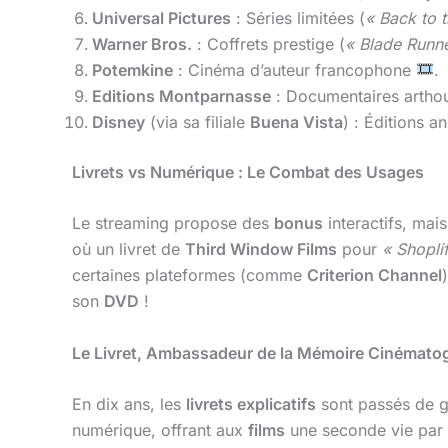
Universal Pictures
: Séries limitées (
« Back to 
Warner Bros.
: Coffrets prestige (
« Blade Runne
Potemkine
: Cinéma d’auteur francophone
.
Editions Montparnasse
: Documentaires artho
Disney
(via sa filiale
Buena Vista
) : Éditions an
Livrets vs Numérique : Le Combat des Usages
Le streaming propose des
bonus
interactifs, mai
où un livret de
Third Window Films
pour
« Shoplif
certaines plateformes (comme
Criterion Channel
son
DVD
!
Le Livret, Ambassadeur de la Mémoire Cinémato
En dix ans, les
livrets explicatifs
sont passés de ga
numérique, offrant aux
films
une seconde vie par l