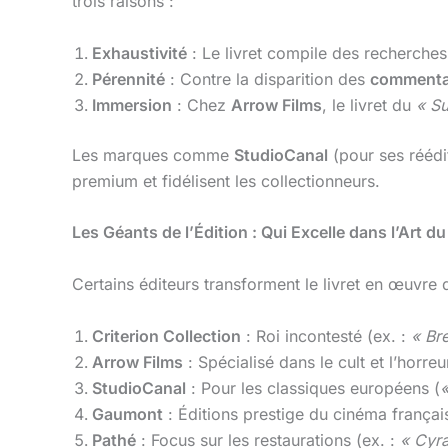
trois raisons :
Exhaustivité
: Le livret compile des recherches
Pérennité
: Contre la disparition des
commentai
Immersion
: Chez
Arrow Films
, le livret du
« Su
Les marques comme
StudioCanal
(pour ses réédi
premium et fidélisent les collectionneurs.
Les Géants de l’Édition : Qui Excelle dans l’Art du
Certains éditeurs transforment le livret en œuvre d
Criterion Collection
: Roi incontesté (ex. :
« Br
Arrow Films
: Spécialisé dans le cult et l’horreur 
StudioCanal
: Pour les classiques européens (
Gaumont
: Éditions prestige du cinéma français
Pathé
: Focus sur les restaurations (ex. :
« Cyr