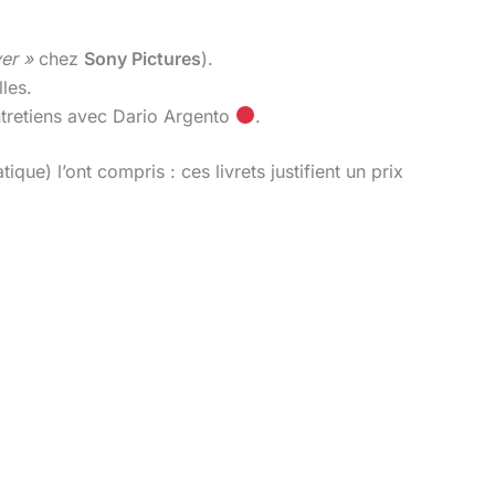
ver »
chez
Sony Pictures
).
lles.
tretiens avec Dario Argento
.
ique) l’ont compris : ces livrets justifient un prix