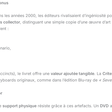
Bonus
 les années 2000, les éditeurs rivalisaient d’ingéniosité pou
s collector
, distinguant une simple copie d’une œuvre d’art
ent :
énario,
incts), le livret offre une
valeur ajoutée tangible
. La
Crite
oryboards originaux, comme dans l’édition Blu-ray de
« Seve
or
le
support physique
résiste grâce à ces artefacts. Un
DVD
a